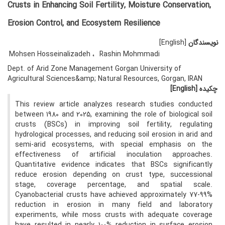
Crusts in Enhancing Soil Fertility, Moisture Conservation,
Erosion Control, and Ecosystem Resilience
نویسندگان
[English]
Mohsen Hosseinalizadeh
Rashin Mohmmadi
Dept. of Arid Zone Management Gorgan University of
Agricultural Sciences&amp; Natural Resources, Gorgan, IRAN
چکیده
[English]
This review article analyzes research studies conducted
between 1980 and 2025, examining the role of biological soil
crusts (BSCs) in improving soil fertility, regulating
hydrological processes, and reducing soil erosion in arid and
semi-arid ecosystems, with special emphasis on the
effectiveness of artificial inoculation approaches.
Quantitative evidence indicates that BSCs significantly
reduce erosion depending on crust type, successional
stage, coverage percentage, and spatial scale.
Cyanobacterial crusts have achieved approximately 77-99%
reduction in erosion in many field and laboratory
experiments, while moss crusts with adequate coverage