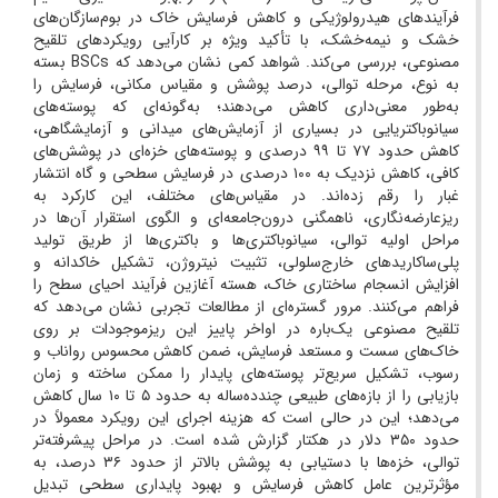
فرآیندهای هیدرولوژیکی و کاهش فرسایش خاک در بوم‌سازگان‌های
خشک و نیمه‌خشک، با تأکید ویژه بر کارآیی رویکردهای تلقیح
مصنوعی، بررسی می‌کند. شواهد کمی نشان می‌دهد که BSCs بسته
به نوع، مرحله توالی، درصد پوشش و مقیاس مکانی، فرسایش را
به‌طور معنی‌داری کاهش می‌دهند؛ به‌گونه‌ای که پوسته‌های
سیانوباکتریایی در بسیاری از آزمایش‌های میدانی و آزمایشگاهی،
کاهش حدود ۷۷ تا ۹۹ درصدی و پوسته‌های خزه‌ای در پوشش‌های
کافی، کاهش نزدیک به ۱۰۰ درصدی در فرسایش سطحی و گاه انتشار
غبار را رقم زده‌اند. در مقیاس‌های مختلف، این کارکرد به
ریزعارضه‌نگاری، ناهمگنی درون‌جامعه‌ای و الگوی استقرار آن‌ها در
مراحل اولیه توالی، سیانوباکتری‌ها و باکتری‌ها از طریق تولید
پلی‌ساکاریدهای خارج‌سلولی، تثبیت نیتروژن، تشکیل خاکدانه و
افزایش انسجام ساختاری خاک، هسته آغازین فرآیند احیای سطح را
فراهم می‌کنند. مرور گستره‌ای از مطالعات تجربی نشان می‌دهد که
تلقیح مصنوعی یک‌باره در اواخر پاییز این ریزموجودات بر روی
خاک‌های سست و مستعد فرسایش، ضمن کاهش محسوس رواناب و
رسوب، تشکیل سریع‌تر پوسته‌های پایدار را ممکن ساخته و زمان
بازیابی را از بازه‌های طبیعی چندده‌ساله به حدود ۵ تا ۱۰ سال کاهش
می‌دهد؛ این در حالی است که هزینه اجرای این رویکرد معمولاً در
حدود ۳۵۰ دلار در هکتار گزارش شده است. در مراحل پیشرفته‌تر
توالی، خزه‌ها با دستیابی به پوشش بالاتر از حدود ۳۶ درصد، به
مؤثرترین عامل کاهش فرسایش و بهبود پایداری سطحی تبدیل