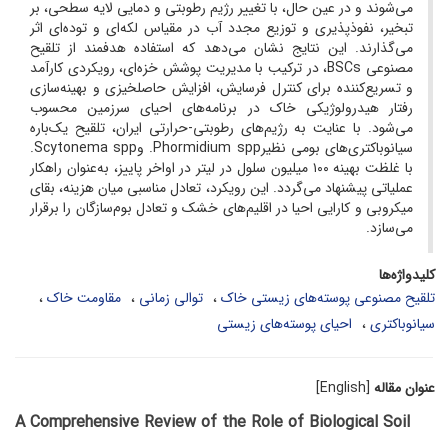
می‌شوند و در عین حال، با تغییر رژیم رطوبتی و دمایی لایه سطحی، بر
تبخیر، نفوذپذیری و توزیع مجدد آب در مقیاس لکه‌ای و توده‌ای اثر
می‌گذارند. این نتایج نشان می‌دهد که استفاده هدفمند از تلقیح
مصنوعی BSCs، در ترکیب با مدیریت پوشش خزه‌ای، رویکردی کارآمد
و تسریع‌کننده برای کنترل فرسایش، افزایش حاصلخیزی و بهینه‌سازی
رفتار هیدرولوژیکی خاک در برنامه‌های احیای سرزمین محسوب
می‌شود. با عنایت به رژیم‌های رطوبتی-حرارتی ایران، تلقیح یک‌باره
سیانوباکتری‌های بومی نظیرPhormidium spp. وScytonema spp.
با غلظت بهینه ۱۰۰ میلیون سلول در لیتر در اواخر پاییز، به‌عنوان راهکار
عملیاتی پیشنهاد می‌گردد. این رویکرد، تعادل مناسبی میان هزینه، بقای
میکروبی و کارایی احیا در اقلیم‌های خشک و تعادل بوم‌سازگان را برقرار
می‌سازد.
کلیدواژه‌ها
تلقیح مصنوعی پوسته‌های زیستی خاک
توالی زمانی
مقاومت خاک
سیانوباکتری
احیای پوسته‌های زیستی
عنوان مقاله
[English]
A Comprehensive Review of the Role of Biological Soil