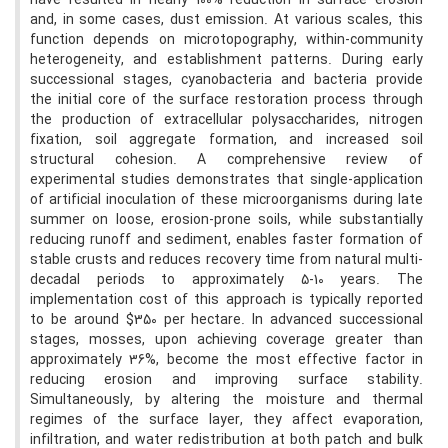
have resulted in nearly 100% reduction in surface erosion
and, in some cases, dust emission. At various scales, this
function depends on microtopography, within-community
heterogeneity, and establishment patterns. During early
successional stages, cyanobacteria and bacteria provide
the initial core of the surface restoration process through
the production of extracellular polysaccharides, nitrogen
fixation, soil aggregate formation, and increased soil
structural cohesion. A comprehensive review of
experimental studies demonstrates that single-application
of artificial inoculation of these microorganisms during late
summer on loose, erosion-prone soils, while substantially
reducing runoff and sediment, enables faster formation of
stable crusts and reduces recovery time from natural multi-
decadal periods to approximately 5-10 years. The
implementation cost of this approach is typically reported
to be around $350 per hectare. In advanced successional
stages, mosses, upon achieving coverage greater than
approximately 36%, become the most effective factor in
reducing erosion and improving surface stability.
Simultaneously, by altering the moisture and thermal
regimes of the surface layer, they affect evaporation,
infiltration, and water redistribution at both patch and bulk